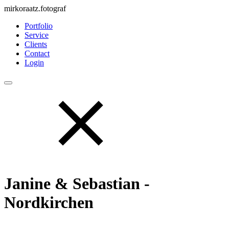
mirkoraatz.
fotograf
Portfolio
Service
Clients
Contact
Login
Janine & Sebastian -
Nordkirchen